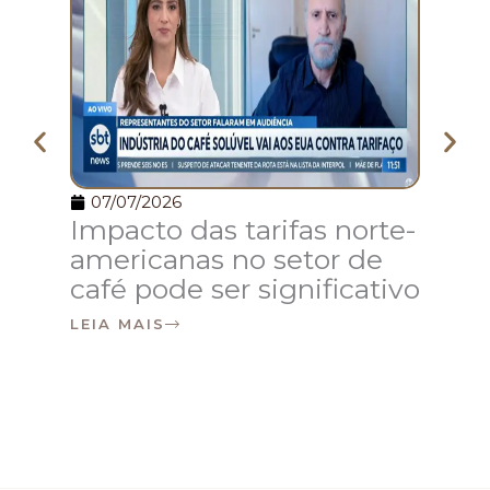
07/07/2026
07/
Impacto das tarifas norte-
Caf
americanas no setor de
esp
café pode ser significativo
do 
25
LEIA MAIS
LEIA