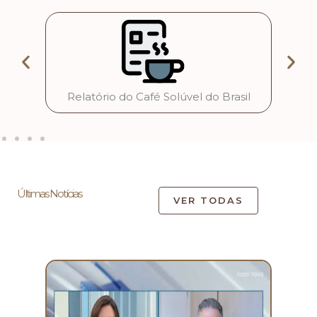
Relatório do Café Solúvel do Brasil
Est
Últimas Notícias
VER TODAS