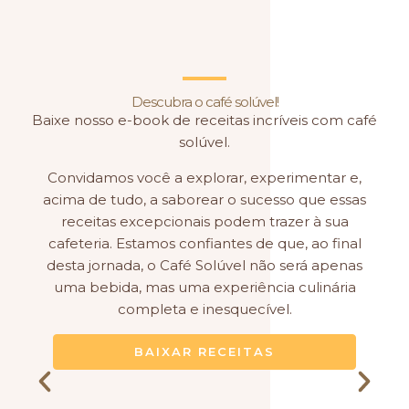
Descubra o café solúvel!
Baixe nosso e-book de receitas incríveis com café
solúvel.
Convidamos você a explorar, experimentar e,
acima de tudo, a saborear o sucesso que essas
elab
receitas excepcionais podem trazer à sua
as 
cafeteria. Estamos confiantes de que, ao final
que
desta jornada, o Café Solúvel não será apenas
órgã
uma bebida, mas uma experiência culinária
in
completa e inesquecível.
A
BAIXAR RECEITAS
ambie
de
obr