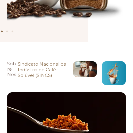
Sob
Sindicato Nacional da
re
Indústria de Café
Nós
Solúvel (SINCS)